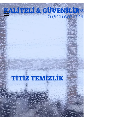
KALİTELİ & GÜVENİLİR
0 (266) 221 52 39
0 (542) 667 21 44
TİTİZ TEMİZLİK